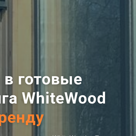
е
в готовые
га WhiteWood
аренду