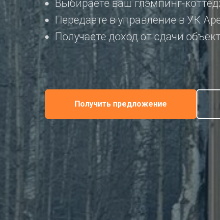
Выбираете ваш глэмпинг-коттед
Передаёте в управление в УК Ар
Получаете доход от сдачи объекта
Получить предложение